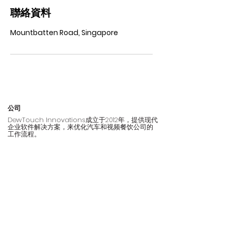
聯絡資料
Mountbatten Road, Singapore
公司
DewTouch Innovations成立于2012年，提供现代
企业软件解决方案，来优化汽车和视频餐饮公司的
工作流程。
多年来与客户的实地合作，使我们不仅在新加坡，
而且在整个区域内成为领域内的专家。
产品
关于我们
​地址
231 Mountbatten
Tow
netics
关于我们
Road, Block B
特色
联系我们
#03-07/08,
S(397999)
领域
​探索